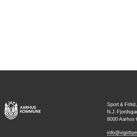
Sport & Frit
N.J. Fjordsga
8000 Aarhus 
info@vigirbye