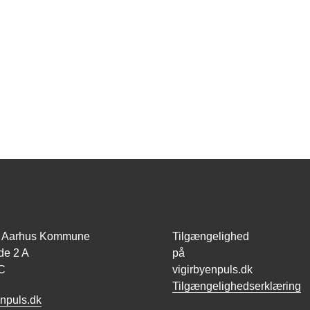
id, Aarhus Kommune
Tilgængelighed
de 2 A
på
C
vigirbyenpuls.dk
Tilgængelighedserklæring
npuls.dk