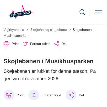
Tilbage til
Vigirbyenpuls
Skøjtehal og skøjtebane
Skøjtebanen i
Musikhusparken
Print
Forstør tekst
Del
Skøjtebanen i Musikhusparken
Skøjtebanen er lukket for denne sæson. På
gensyn til november 2026.
Print
Forstør tekst
Del