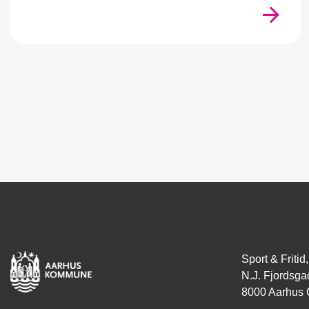
Sport & Frit
N.J. Fjordsga
8000 Aarhus 