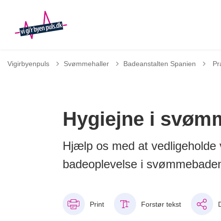
Tilb
Vigirbyenpuls
Svømmehaller
Badeanstalten Spanien
Pr
Hygiejne i svø
Hjælp os med at vedligeholde 
badeoplevelse i svømmebade
Print
Forstør tekst