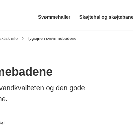
Svømmehaller
Skøjtehal og skøjteban
age til
aktisk info
Hygiejne i svømmebadene
mmebadene
vandkvaliteten og den gode
ne.
Del