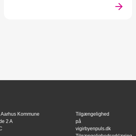
id, Aarhus Kommune
Tilgængelighed
de 2 A
på
C
vigirbyenpuls.dk
Tilgængelighedserklæring