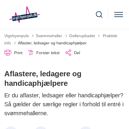
Tilbage til
Vigirbyenpuls
Svømmehaller
Gellerupbadet
Praktisk
info
Aflaster, ledsager og handicaphjælper
Print
Forstør tekst
Del
Aflastere, ledagere og
handicaphjælpere
Er du aflaster, ledsager eller handicaphjælper?
Så gælder der særlige regler i forhold til entré i
svømmehallerne.