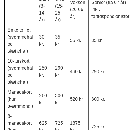
Voksen
Senior (fra 67 år)
(3-
(15-
(26-66
inkl.
14
25
år)
førtidspensionister
år)
år)
Enkeltbillet
(svømmehal
30
35
55 kr.
35 kr.
og
kr.
kr.
skøjtehal)
10-turskort
(svømmehal
250
290
460 kr.
290 kr.
og
kr.
kr.
skøjtehal)
Månedskort
260
300
(kun
520 kr.
300 kr.
kr.
kr.
svømmehal)
3-
månedskort
625
725
1375
725 kr.