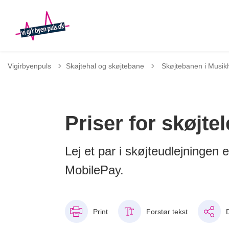
Tilbage til
Vigirbyenpuls
Skøjtehal og skøjtebane
Skøjtebanen i Musi
Priser for skøjte
Lej et par i skøjteudlejningen e
MobilePay.
Print
Forstør tekst