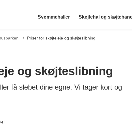
Svømmehaller
Skøjtehal og skøjteban
khusparken
Priser for skøjteleje og skøjteslibning
leje og skøjteslibning
ller få slebet dine egne. Vi tager kort og
Del