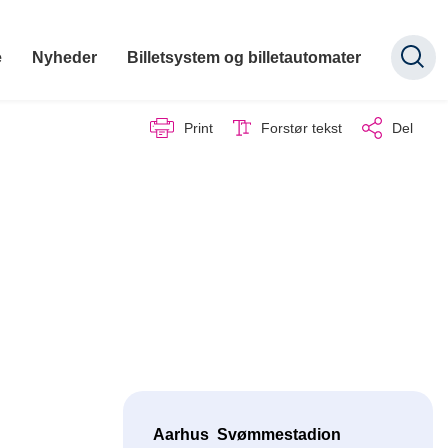
e
Nyheder
Billetsystem og billetautomater
Print
Forstør tekst
Del
Aarhus Svømmestadion