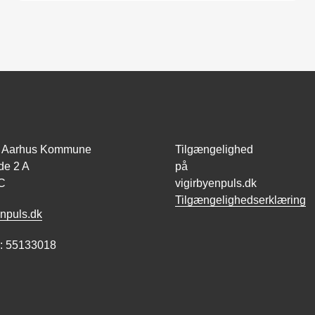
id, Aarhus Kommune
Tilgængelighed
de 2 A
på
C
vigirbyenpuls.dk
Tilgængelighedserklæring
npuls.dk
 55133018