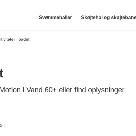
Svømmehaller
Skøjtehal og skøjteban
tiviteter i badet
t
otion i Vand 60+ eller find oplysninger
Del