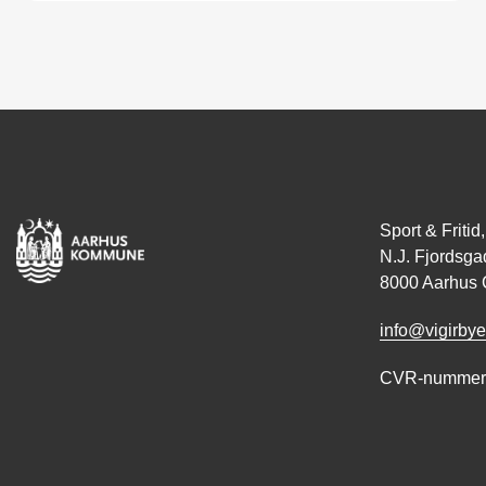
Sport & Frit
N.J. Fjordsga
8000 Aarhus 
info@vigirbye
CVR-nummer: