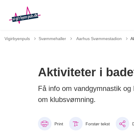
Tilbage til
Vigirbyenpuls
Svømmehaller
Aarhus Svømmestadion
Ak
Aktiviteter i bade
Få info om vandgymnastik og M
om klubsvømning.
Print
Forstør tekst