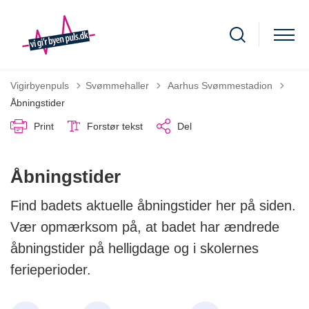
Tilbage til
Vigirbyenpuls
Svømmehaller
Aarhus Svømmestadion
Åbningstider
Print
Forstør tekst
Del
Åbningstider
Find badets aktuelle åbningstider her på siden.
Vær opmærksom på, at badet har ændrede
åbningstider på helligdage og i skolernes
ferieperioder.